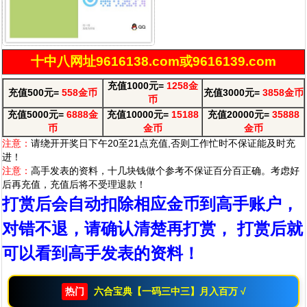
十中八网址9616138.com或9616139.com
充值1000元=
1258金
充值500元=
558金币
充值3000元=
3858金币
币
充值5000元=
6888金
充值10000元=
15188
充值20000元=
35888
币
金币
金币
注意：
请绕开开奖日下午20至21点充值,否则工作忙时不保证能及时充
进！
注意：
高手发表的资料，十几块钱做个参考不保证百分百正确。考虑好
后再充值，充值后将不受理退款！
打赏后会自动扣除相应金币到高手账户，
对错不退，请确认清楚再打赏， 打赏后就
可以看到高手发表的资料！
热门
六合宝典【一码三中三】月入百万 √