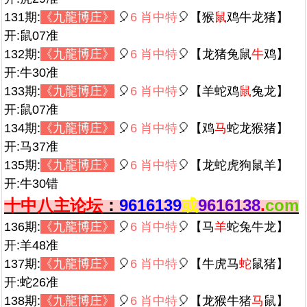
131期:
《九龍博庄》
🎈
6 肖中特
🎈【猴
鼠
鸡牛龙猪】
开:鼠07准
132期:
《九龍博庄》
🎈
6 肖中特
🎈【龙猪兔鼠
牛
鸡】
开:牛30准
133期:
《九龍博庄》
🎈
6 肖中特
🎈【羊蛇鸡
鼠
兔龙】
开:鼠07准
134期:
《九龍博庄》
🎈
6 肖中特
🎈【鸡
马
蛇龙猴猪】
开:马37准
135期:
《九龍博庄》
🎈
6 肖中特
🎈【龙蛇虎狗鼠羊】
开:牛30错
十中八主论坛
：
9616139
或
9616138
.
com
136期:
《九龍博庄》
🎈
6 肖中特
🎈【马
羊
蛇兔牛龙】
开:羊48准
137期:
《九龍博庄》
🎈
6 肖中特
🎈【牛虎马
蛇
鼠猪】
开:蛇26准
138期:
《九龍博庄》
🎈
6 肖中特
🎈【龙猴牛猪
马
鼠】