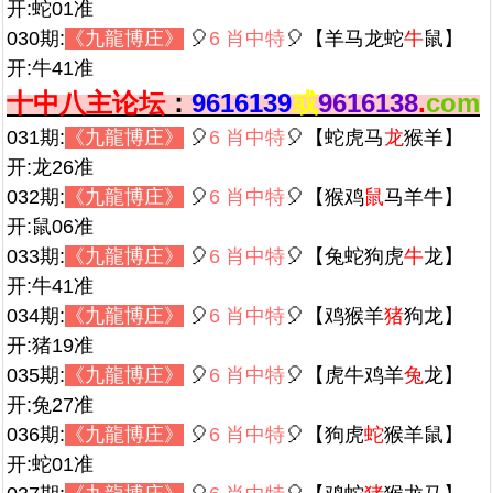
开:蛇01准
030期:
《九龍博庄》
🎈
6 肖中特
🎈【羊马龙蛇
牛
鼠】
开:牛41准
十中八主论坛
：
9616139
或
9616138
.
com
031期:
《九龍博庄》
🎈
6 肖中特
🎈【蛇虎马
龙
猴羊】
开:龙26准
032期:
《九龍博庄》
🎈
6 肖中特
🎈【猴鸡
鼠
马羊牛】
开:鼠06准
033期:
《九龍博庄》
🎈
6 肖中特
🎈【兔蛇狗虎
牛
龙】
开:牛41准
034期:
《九龍博庄》
🎈
6 肖中特
🎈【鸡猴羊
猪
狗龙】
开:猪19准
035期:
《九龍博庄》
🎈
6 肖中特
🎈【虎牛鸡羊
兔
龙】
开:兔27准
036期:
《九龍博庄》
🎈
6 肖中特
🎈【狗虎
蛇
猴羊鼠】
开:蛇01准