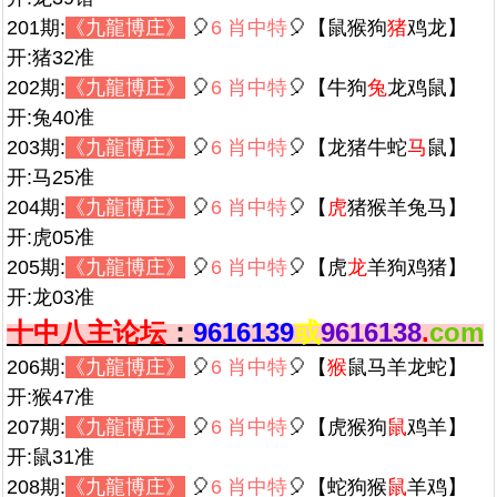
201期:
《九龍博庄》
🎈
6 肖中特
🎈【鼠猴狗
猪
鸡龙】
开:猪32准
202期:
《九龍博庄》
🎈
6 肖中特
🎈【牛狗
兔
龙鸡鼠】
开:兔40准
203期:
《九龍博庄》
🎈
6 肖中特
🎈【龙猪牛蛇
马
鼠】
开:马25准
204期:
《九龍博庄》
🎈
6 肖中特
🎈【
虎
猪猴羊兔马】
开:虎05准
205期:
《九龍博庄》
🎈
6 肖中特
🎈【虎
龙
羊狗鸡猪】
开:龙03准
十中八主论坛
：
9616139
或
9616138
.
com
206期:
《九龍博庄》
🎈
6 肖中特
🎈【
猴
鼠马羊龙蛇】
开:猴47准
207期:
《九龍博庄》
🎈
6 肖中特
🎈【虎猴狗
鼠
鸡羊】
开:鼠31准
208期:
《九龍博庄》
🎈
6 肖中特
🎈【蛇狗猴
鼠
羊鸡】