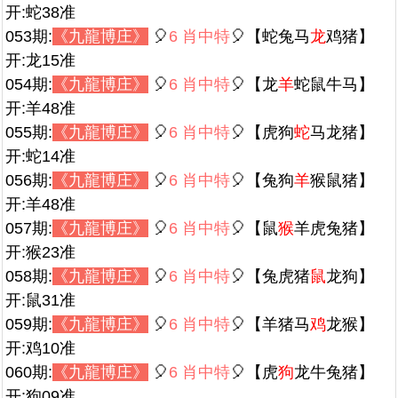
开:蛇38准
053期:
《九龍博庄》
🎈
6 肖中特
🎈【蛇兔马
龙
鸡猪】
开:龙15准
054期:
《九龍博庄》
🎈
6 肖中特
🎈【龙
羊
蛇鼠牛马】
开:羊48准
055期:
《九龍博庄》
🎈
6 肖中特
🎈【虎狗
蛇
马龙猪】
开:蛇14准
056期:
《九龍博庄》
🎈
6 肖中特
🎈【兔狗
羊
猴鼠猪】
开:羊48准
057期:
《九龍博庄》
🎈
6 肖中特
🎈【鼠
猴
羊虎兔猪】
开:猴23准
058期:
《九龍博庄》
🎈
6 肖中特
🎈【兔虎猪
鼠
龙狗】
开:鼠31准
059期:
《九龍博庄》
🎈
6 肖中特
🎈【羊猪马
鸡
龙猴】
开:鸡10准
060期:
《九龍博庄》
🎈
6 肖中特
🎈【虎
狗
龙牛兔猪】
开:狗09准