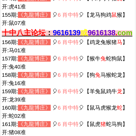
开:虎41准
155期:
《九龍博庄》
🎈
6 肖中特
🎈【龙马狗鸡
鼠
猴】
开:鼠07准
十中八主论坛
：
9616139
或
9616138
.
com
156期:
《九龍博庄》
🎈
6 肖中特
🎈【鸡龙兔猴猪
马
】
开:马01准
157期:
《九龍博庄》
🎈
6 肖中特
🎈【猴牛
兔
蛇狗鼠】
开:兔40准
158期:
《九龍博庄》
🎈
6 肖中特
🎈【狗
兔
马猴蛇龙】
开:兔16准
159期:
《九龍博庄》
🎈
6 肖中特
🎈【羊兔鼠鸡牛
龙
】
开:龙39准
160期:
《九龍博庄》
🎈
6 肖中特
🎈【鼠马虎猴龙
蛇
】
开:蛇02准
161期:
《九龍博庄》
🎈
6 肖中特
🎈【鼠虎
猪
蛇马狗】
开:猪08准