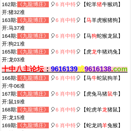
162期:
《九龍博庄》
🎈
6 肖中特
🎈【蛇羊
猪
牛猴鸡】
开:猪32准
163期:
《九龍博庄》
🎈
6 肖中特
🎈【
马
羊虎猴猪狗】
开:马37准
164期:
《九龍博庄》
🎈
6 肖中特
🎈【马
狗
蛇猴龙鼠】
开:狗21准
165期:
《九龍博庄》
🎈
6 肖中特
🎈【虎
龙
牛猪鸡兔】
开:龙03准
十中八主论坛
：
9616139
或
9616138
.
com
166期:
《九龍博庄》
🎈
6 肖中特
🎈【马
牛
蛇鼠狗羊】
开:牛06准
167期:
《九龍博庄》
🎈
6 肖中特
🎈【虎兔马猪
鼠
牛】
开:鼠19准
168期:
《九龍博庄》
🎈
6 肖中特
🎈【蛇虎羊
龙
猪鼠】
开:龙15准
169期:
《九龍博庄》
🎈
6 肖中特
🎈【蛇龙鸡
羊
兔猴】