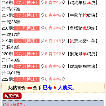
216期:
《九龍博庄》
🎈
6 肖中特
🎈【鸡狗羊猪
马
虎】
开:马37准
217期:
《九龍博庄》
🎈
6 肖中特
🎈【牛鼠羊
蛇
猴猪】
开:蛇26准
218期:
《九龍博庄》
🎈
6 肖中特
🎈【兔猴猪
虎
鸡蛇】
开:虎17准
219期:
《九龍博庄》
🎈
6 肖中特
🎈【
鼠
鸡龙猪牛羊】
开:鼠43准
220期:
《九龍博庄》
🎈
6 肖中特
🎈【猴龙鼠
羊
鸡虎】
开:羊48准
221期:
《九龍博庄》
🎈
6 肖中特
🎈【虎鸡蛇狗羊猪】
开:马01错
222期:
《九龍博庄》
🎈
6 肖中特
🎈
已有
5
人购买。
此帖售价
金币
188
购买资料
购买人员名单：