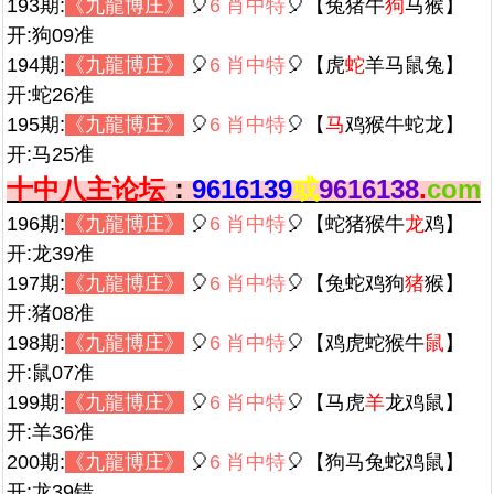
193期:
《九龍博庄》
🎈
6 肖中特
🎈【兔猪牛
狗
马猴】
开:狗09准
194期:
《九龍博庄》
🎈
6 肖中特
🎈【虎
蛇
羊马鼠兔】
开:蛇26准
195期:
《九龍博庄》
🎈
6 肖中特
🎈【
马
鸡猴牛蛇龙】
开:马25准
十中八主论坛
：
9616139
或
9616138
.
com
196期:
《九龍博庄》
🎈
6 肖中特
🎈【蛇猪猴牛
龙
鸡】
开:龙39准
197期:
《九龍博庄》
🎈
6 肖中特
🎈【兔蛇鸡狗
猪
猴】
开:猪08准
198期:
《九龍博庄》
🎈
6 肖中特
🎈【鸡虎蛇猴牛
鼠
】
开:鼠07准
199期:
《九龍博庄》
🎈
6 肖中特
🎈【马虎
羊
龙鸡鼠】
开:羊36准
200期:
《九龍博庄》
🎈
6 肖中特
🎈【狗马兔蛇鸡鼠】
开:龙39错