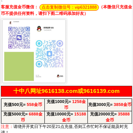
客服充值金币微信：
（本微信只充值金
点击复制微信号：vip6321888
币不提供任何资料，请扫下图二维码添加好友）
十中八网址9616138.com或9616139.com
充值1000元=
1258金
充值500元=
558金币
充值3000元=
3858金币
币
充值5000元=
6888金
充值10000元=
15188
充值20000元=
35888
币
金币
金币
注意：
请绕开开奖日下午20至21点充值,否则工作忙时不保证能及时充
进！