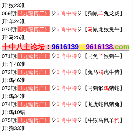
开:猴23准
069期:
《九龍博庄》
🎈
6 肖中特
🎈【狗鼠
羊
兔龙虎】
开:羊24准
070期:
《九龍博庄》
🎈
6 肖中特
🎈【
马
鼠龙猴兔牛】
开:马25准
十中八主论坛
：
9616139
或
9616138
.
com
071期:
《九龍博庄》
🎈
6 肖中特
🎈【马兔
羊
猴狗牛】
开:羊48准
072期:
《九龍博庄》
🎈
6 肖中特
🎈【兔马
鸡
虎牛猪】
开:鸡46准
073期:
《九龍博庄》
🎈
6 肖中特
🎈【马狗猴
鸡
猪蛇】
开:鸡34准
074期:
《九龍博庄》
🎈
6 肖中特
🎈【龙虎蛇鼠猪兔】
开:鸡10错
075期:
《九龍博庄》
🎈
6 肖中特
🎈【牛猴马鼠羊
狗
】
开:狗33准