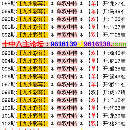
088期:
【九州彩尊】
🌷
单双中特
🌷 【
单
】 开:龙27准
089期:
【九州彩尊】
🌷
单双中特
🌷 【
单
】 开:马49准
090期:
【九州彩尊】
🌷
单双中特
🌷 【
双
】 开:羊36准
091期:
【九州彩尊】
🌷
单双中特
🌷 【
单
】 开:马37准
092期:
【九州彩尊】
🌷
单双中特
🌷 【
双
】 开:牛06准
十中八主论坛
：
9616139
或
9616138
.
com
093期:
【九州彩尊】
🌷
单双中特
🌷 【
双
】 开:兔40准
094期:
【九州彩尊】
🌷
单双中特
🌷 【
单
】 开:虎17准
095期:
【九州彩尊】
🌷
单双中特
🌷 【
单
】 开:猴35准
096期:
【九州彩尊】
🌷
单双中特
🌷 【
单
】 开:鼠43准
097期:
【九州彩尊】
🌷
单双中特
🌷 【
单
】 开:猴11准
098期:
【九州彩尊】
🌷
单双中特
🌷 【双】 开:虎17错
099期:
【九州彩尊】
🌷
单双中特
🌷 【
双
】 开:羊12准
100期:
【九州彩尊】
🌷
单双中特
🌷 【
单
】 开:狗33准
101期:
【九州彩尊】
🌷
单双中特
🌷 【
单
】 开:龙39准
102期:
【九州彩尊】
🌷
单双中特
🌷 【
双
】 开:猪20准