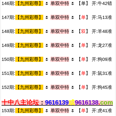
146期:
【九州彩尊】
🌷
单双中特
🌷 【单】 开:牛42错
147期:
【九州彩尊】
🌷
单双中特
🌷 【
单
】 开:马13准
148期:
【九州彩尊】
🌷
单双中特
🌷 【
双
】 开:羊48准
149期:
【九州彩尊】
🌷
单双中特
🌷 【
单
】 开:龙27准
150期:
【九州彩尊】
🌷
单双中特
🌷 【
单
】 开:狗09准
151期:
【九州彩尊】
🌷
单双中特
🌷 【
单
】 开:鼠31准
152期:
【九州彩尊】
🌷
单双中特
🌷 【
单
】 开:狗45准
十中八主论坛
：
9616139
或
9616138
.
com
153期:
【九州彩尊】
🌷
单双中特
🌷 【
单
】 开:虎41准