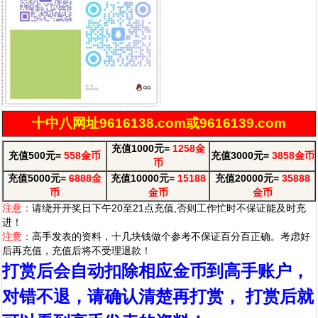
十中八网址9616138.com或9616139.com
充值1000元=
1258金
充值500元=
558金币
充值3000元=
3858金币
币
充值5000元=
6888金
充值10000元=
15188
充值20000元=
35888
币
金币
金币
注意：
请绕开开奖日下午20至21点充值,否则工作忙时不保证能及时充
进！
注意：
高手发表的资料，十几块钱做个参考不保证百分百正确。考虑好
后再充值，充值后将不受理退款！
打赏后会自动扣除相应金币到高手账户，
对错不退，请确认清楚再打赏， 打赏后就