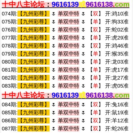
十中八主论坛
：
9616139
或
9616138
.
com
074期:
【九州彩尊】
🌷
单双中特
🌷 【
双
】 开:鸡10准
075期:
【九州彩尊】
🌷
单双中特
🌷 【
单
】 开:狗33准
076期:
【九州彩尊】
🌷
单双中特
🌷 【
双
】 开:蛇02准
077期:
【九州彩尊】
🌷
单双中特
🌷 【
单
】 开:虎29准
078期:
【九州彩尊】
🌷
单双中特
🌷 【
双
】 开:鸡46准
079期:
【九州彩尊】
🌷
单双中特
🌷 【
单
】 开:猴35准
080期:
【九州彩尊】
🌷
单双中特
🌷 【
单
】 开:龙03准
081期:
【九州彩尊】
🌷
单双中特
🌷 【
单
】 开:虎17准
082期:
【九州彩尊】
🌷
单双中特
🌷 【
单
】 开:龙27准
083期:
【九州彩尊】
🌷
单双中特
🌷 【
单
】 开:虎05准
十中八主论坛
：
9616139
或
9616138
.
com
084期:
【九州彩尊】
🌷
单双中特
🌷 【
双
】 开:兔16准
085期:
【九州彩尊】
🌷
单双中特
🌷 【
单
】 开:鼠19准
086期:
【九州彩尊】
🌷
单双中特
🌷 【
双
】 开:羊12准
087期:
【九州彩尊】
🌷
单双中特
🌷 【
双
】 开:蛇26准