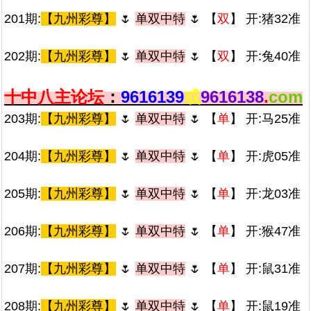
201期:
【九州彩尊】
🌷
单双中特
🌷 【
双
】 开:猪32准
202期:
【九州彩尊】
🌷
单双中特
🌷 【
双
】 开:兔40准
十中八主论坛
：
9616139
或
9616138
.
com
203期:
【九州彩尊】
🌷
单双中特
🌷 【
单
】 开:马25准
204期:
【九州彩尊】
🌷
单双中特
🌷 【
单
】 开:虎05准
205期:
【九州彩尊】
🌷
单双中特
🌷 【
单
】 开:龙03准
206期:
【九州彩尊】
🌷
单双中特
🌷 【
单
】 开:猴47准
207期:
【九州彩尊】
🌷
单双中特
🌷 【
单
】 开:鼠31准
208期:
【九州彩尊】
🌷
单双中特
🌷 【
单
】 开:鼠19准